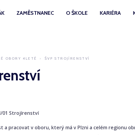
ÁK
ZAMĚSTNANEC
O ŠKOLE
KARIÉRA
KÉ OBORY 4LETÉ
ŠVP STROJÍRENSTVÍ
renství
/01 Strojírenství
 a pracovat v oboru, který má v Plzni a celém regionu obr