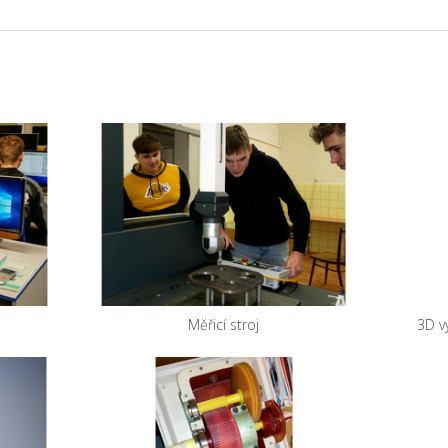
Měřicí stroj
3D v