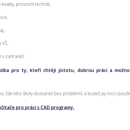
vality, provozní technik,
pce,
j.,
 VŠ,
i v zahraničí.
olba pro ty, kteří chtějí jistotu, dobrou práci a možno
ko žák této školy dostaneš bez problémů a budeš jej moci použí
čítače pro práci s CAD programy.