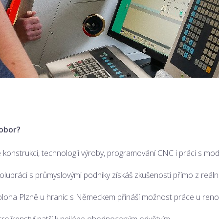
 obor?
 konstrukci, technologii výroby, programování CNC i práci s mod
polupráci s průmyslovými podniky získáš zkušenosti přímo z reál
– poloha Plzně u hranic s Německem přináší možnost práce u ren