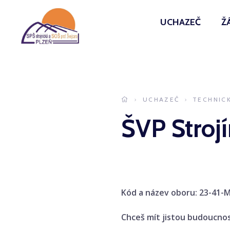
UCHAZEČ
Ž
UCHAZEČ
TECHNIC
ŠVP Strojí
Kód a název oboru: 23-41-M
Chceš mít jistou budoucnost