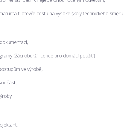
trojírenství patří k nejlépe ohodnoceným odvětvím,
maturita ti otevře cestu na vysoké školy technického směru.
u dokumentaci,
amy (žáci obdrží licence pro domácí použití)
postupům ve výrobě,
oučásti,
výroby.
ojektant,