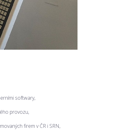
erními softwary,
ného provozu,
omovaných firem v ČR i SRN,