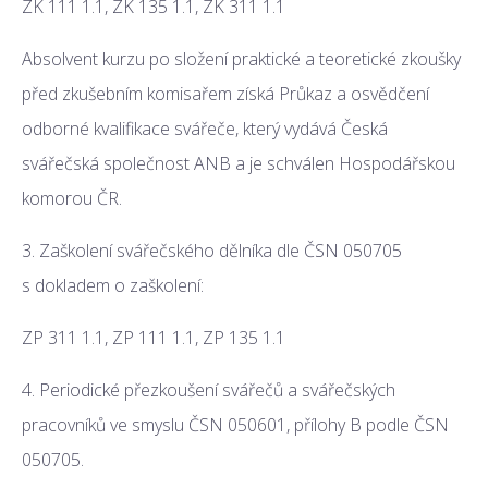
ZK 111 1.1, ZK 135 1.1, ZK 311 1.1
Absolvent kurzu po složení praktické a teoretické zkoušky
před zkušebním komisařem získá Průkaz a osvědčení
odborné kvalifikace svářeče, který vydává Česká
svářečská společnost ANB a je schválen Hospodářskou
komorou ČR.
3. Zaškolení svářečského dělníka dle ČSN 050705
s dokladem o zaškolení:
ZP 311 1.1, ZP 111 1.1, ZP 135 1.1
4. Periodické přezkoušení svářečů a svářečských
pracovníků ve smyslu ČSN 050601, přílohy B podle ČSN
050705.