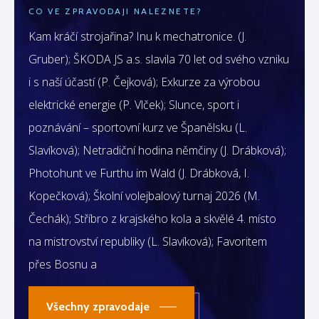
CO VE ZPRAVODAJI NALEZNETE?
Kam kráčí strojařina? Inu k mechatronice. (J.
Gruber); ŠKODA JS a.s. slavila 70 let od svého vzniku
i s naší účastí (P. Čejková); Exkurze za výrobou
elektrické energie (P. Vlček); Slunce, sport i
poznávání – sportovní kurz ve Španělsku (L.
Slavíková); Netradiční hodina němčiny (J. Drábková);
Photohunt ve Furthu im Wald (J. Drábková, I.
Kopečková); Školní volejbalový turnaj 2026 (M.
Čechák); Stříbro z krajského kola a skvělé 4. místo
na mistrovství republiky (L. Slavíková); Favoritem
přes Bosnu a
Všechny zpravodaje