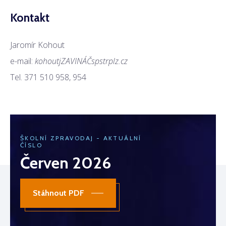
Kontakt
Jaromír Kohout
e-mail:
kohoutjZAVINÁČspstrplz.cz
Tel. 371 510 958, 954
ŠKOLNÍ ZPRAVODAJ - AKTUÁLNÍ
ČÍSLO
Červen 2026
Stáhnout PDF