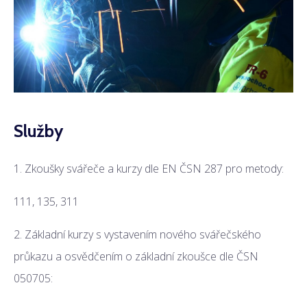
Služby
1. Zkoušky svářeče a kurzy dle EN ČSN 287 pro metody:
111, 135, 311
2. Základní kurzy s vystavením nového svářečského
průkazu a osvědčením o základní zkoušce dle ČSN
050705: