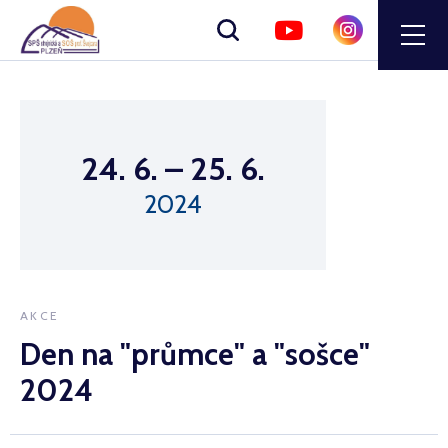
Zobrazit
vyhledávání
24. 6.
–
25. 6.
2024
AKCE
Den na "průmce" a "sošce"
2024