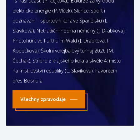
i s naší účastí (P. Čejková); Exkurze za výrobou
elektrické energie (P. Vlček); Slunce, sport i
poznávání – sportovní kurz ve Španělsku (L.
Slavíková); Netradiční hodina němčiny (J. Drábková);
Photohunt ve Furthu im Wald (J. Drábková, I.
Kopečková); Školní volejbalový turnaj 2026 (M.
Čechák); Stříbro z krajského kola a skvělé 4. místo
na mistrovství republiky (L. Slavíková); Favoritem
přes Bosnu a
Všechny zpravodaje