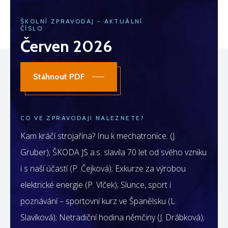
ŠKOLNÍ ZPRAVODAJ - AKTUÁLNÍ
ČÍSLO
Červen 2026
Stáhnout PDF
CO VE ZPRAVODAJI NALEZNETE?
Kam kráčí strojařina? Inu k mechatronice. (J.
Gruber); ŠKODA JS a.s. slavila 70 let od svého vzniku
i s naší účastí (P. Čejková); Exkurze za výrobou
elektrické energie (P. Vlček); Slunce, sport i
poznávání – sportovní kurz ve Španělsku (L.
Slavíková); Netradiční hodina němčiny (J. Drábková);