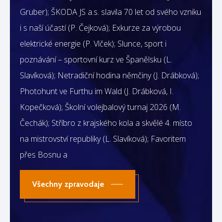
Gruber); ŠKODA JS a.s. slavila 70 let od svého vzniku
i s naší účastí (P. Čejková); Exkurze za výrobou
elektrické energie (P. Vlček); Slunce, sport i
poznávání – sportovní kurz ve Španělsku (L.
Slavíková); Netradiční hodina němčiny (J. Drábková);
Photohunt ve Furthu im Wald (J. Drábková, I.
Kopečková); Školní volejbalový turnaj 2026 (M.
Čechák); Stříbro z krajského kola a skvělé 4. místo
na mistrovství republiky (L. Slavíková); Favoritem
přes Bosnu a
Všechny zpravodaje