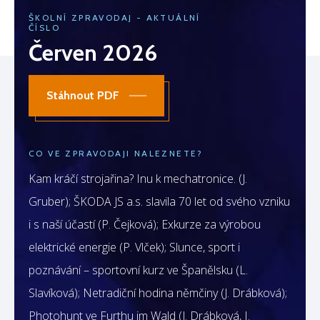
ŠKOLNÍ ZPRAVODAJ - AKTUÁLNÍ
ČÍSLO
Červen 2026
Stáhnout PDF
CO VE ZPRAVODAJI NALEZNETE?
Kam kráčí strojařina? Inu k mechatronice. (J.
Gruber); ŠKODA JS a.s. slavila 70 let od svého vzniku
i s naší účastí (P. Čejková); Exkurze za výrobou
elektrické energie (P. Vlček); Slunce, sport i
poznávání – sportovní kurz ve Španělsku (L.
Slavíková); Netradiční hodina němčiny (J. Drábková);
Photohunt ve Furthu im Wald (J. Drábková, I.