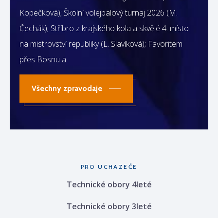
Kopečková); Školní volejbalový turnaj 2026 (M.
Čechák); Stříbro z krajského kola a skvělé 4. místo
na mistrovství republiky (L. Slavíková); Favoritem
přes Bosnu a
Všechny zpravodaje
PRO UCHAZEČE
Technické obory 4leté
Technické obory 3leté