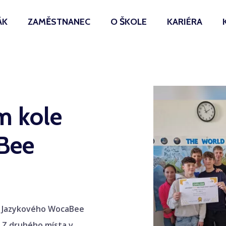
ÁK
ZAMĚSTNANEC
O ŠKOLE
KARIÉRA
m kole
Bee
íku Jazykového WocaBee
. Z druhého místa v