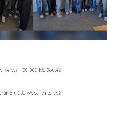
kol ve výši 150 000 Kč. Soutěž
v průměru 535 WocaPoints, což