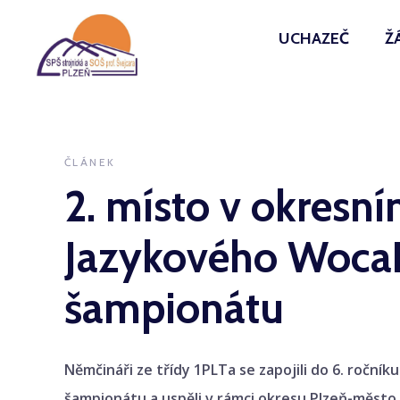
UCHAZEČ
Ž
ČLÁNEK
2. místo v okresní
Jazykového Woca
šampionátu
Němčináři ze třídy 1PLTa se zapojili do 6. ročn
šampionátu a uspěli v rámci okresu Plzeň-město