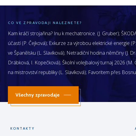
CO VE ZPRAVODAJI NALEZNETE?
Kam kráčí strojařina? Inu k mechatronice. (J. Gruber); ŠKODA J
účastí (P. Čejková); Exkurze za výrobou elektrické energie (P.
ve Španělsku (L. Slavíková); Netradiční hodina němčiny (J. D
Drábková, I. Kopečková); Školní volejbalový turnaj 2026 (M. Č
na mistrovství republiky (L. Slavíková); Favoritem přes Bosnu
Všechny zpravodaje
KONTAKTY