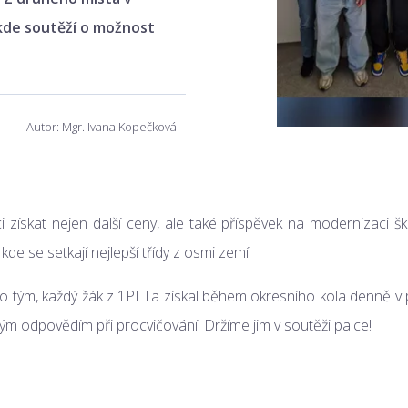
 kde soutěží o možnost
Autor: Mgr. Ivana Kopečková
i získat nejen další ceny, ale také příspěvek na modernizaci š
kde se setkají nejlepší třídy z osmi zemí.
ako tým, každý žák z 1PLTa získal během okresního kola denně 
ým odpovědím při procvičování. Držíme jim v soutěži palce!