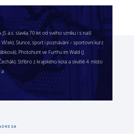
S a.s. slavila 70 let od svého vzniku i s naší
 Vlček); Slunce, sport i poznávání – sportovní kurz
rábková); Photohunt ve Furthu im Wald (J.
echák); Stříbro z krajského kola a skvělé 4. místo
 a
ADRESA